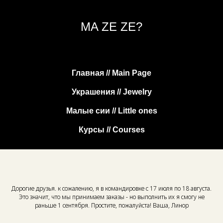
MA ZE ZE?
Главная // Main Page
Украшения // Jewelry
Малые сии // Little ones
Курсы // Courses
Дорогие друзья. к сожалению, я в командировке с 17 июля по 18 августа.
Это значит, что мы принимаем заказы - но выполнить их я смогу не
раньше 1 сентября. Простите, пожалуйста! Ваша, Линор