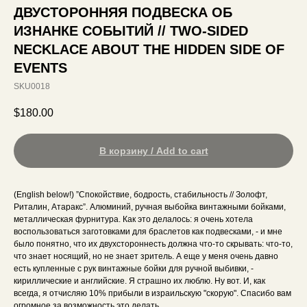
ДВУСТОРОННЯЯ ПОДВЕСКА ОБ
ИЗНАНКЕ СОБЫТИЙ // TWO-SIDED
NECKLACE ABOUT THE HIDDEN SIDE OF
EVENTS
SKU0018
$
180.00
В корзину / Add to cart
(English below!) ”Спокойствие, бодрость, стабильность // Золофт,
Риталин, Атаракс”. Алюминий, ручная выбойка винтажными бойками,
металлическая фурнитура. Как это делалось: я очень хотела
воспользоваться заготовками для браслетов как подвесками, - и мне
было понятно, что их двухстороннесть должна что-то скрывать: что-то,
что знает носящий, но не знает зритель. А еще у меня очень давно
есть купленные с рук винтажные бойки для ручной выбивки, -
кириллические и английские. Я страшно их люблю. Ну вот. И, как
всегда, я отчисляю 10% прибыли в израильскую "скорую". Спасибо вам
огромное за возможность это делать.