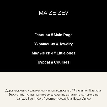
MA ZE ZE?
Главная // Main Page
Украшения // Jewelry
Малые сии // Little ones
Курсы // Courses
Дорогие друзья. к сожалению, я в командировке с 17 июля по 18 августа.
Это значит, что мы принимаем заказы - но выполнить их я смогу не
раньше 1 сентября. Простите, пожалуйста! Ваша, Линор